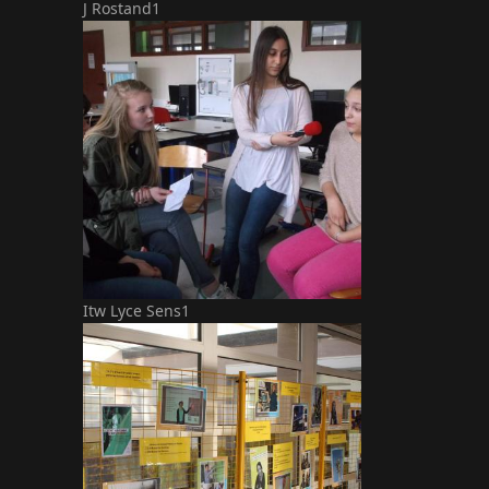
J Rostand1
Itw Lyce Sens1