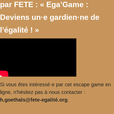
par FETE : « Ega’Game :
Deviens un·e gardien·ne de
l’égalité ! »
Si vous êtes intéressé·e par cet escape game en
ligne, n'hésitez pas à nous contacter :
h.goethals@fete-egalité.org
.